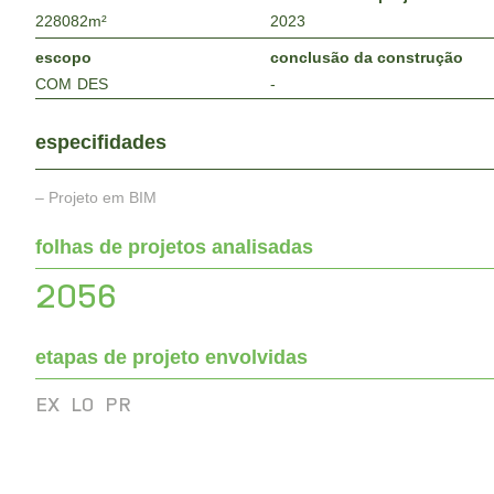
228082
m²
2023
escopo
conclusão da construção
COM
DES
-
especifidades
– Projeto em BIM
folhas de projetos analisadas
2056
etapas de projeto envolvidas
EX
LO
PR