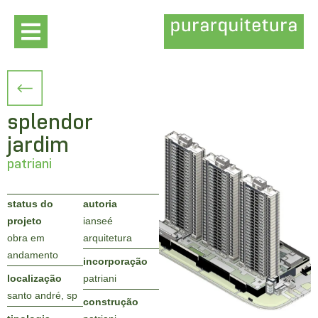
splendor
jardim
patriani
status do
autoria
projeto
ianseé
obra em
arquitetura
andamento
incorporação
localização
patriani
santo andré, sp
construção