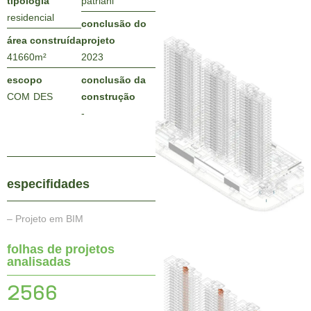
tipologia
patriani
residencial
conclusão do
área construída
projeto
41660
m²
2023
escopo
conclusão da
COM
DES
construção
-
especifidades
– Projeto em BIM
folhas de projetos
analisadas
2566