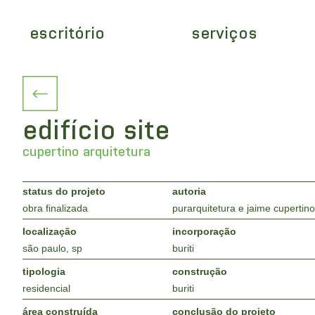
escritório
serviços
edifício site
cupertino arquitetura
status do projeto
autoria
obra finalizada
purarquitetura e jaime cupertin
localização
incorporação
são paulo, sp
buriti
tipologia
construção
residencial
buriti
área construída
conclusão do projeto