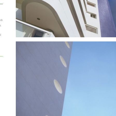
na
a
s