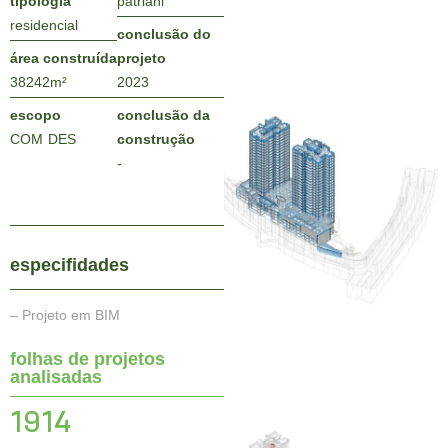
tipologia
patriani
residencial
conclusão do
área construída
projeto
38242
m²
2023
escopo
conclusão da
COM
DES
construção
-
especifidades
– Projeto em BIM
folhas de projetos
analisadas
1914