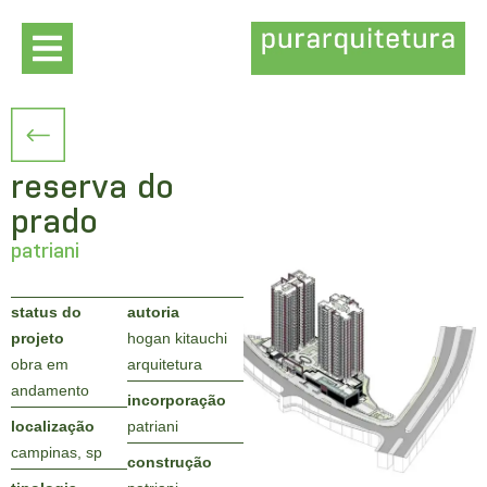
reserva do
prado
patriani
status do
autoria
projeto
hogan kitauchi
obra em
arquitetura
andamento
incorporação
localização
patriani
campinas, sp
construção