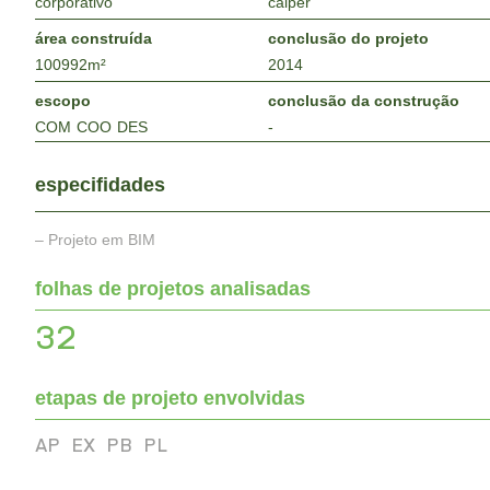
corporativo
calper
área construída
conclusão do projeto
100992
m²
2014
escopo
conclusão da construção
COM
COO
DES
-
especifidades
– Projeto em BIM
folhas de projetos analisadas
32
etapas de projeto envolvidas
AP
EX
PB
PL