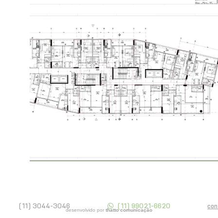
(11) 3044-3046
(11) 99021-6620
con
desenvolvido por
thatto comunicação