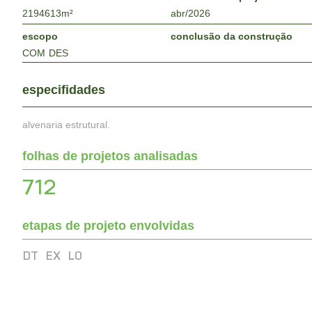
2194613
m²
abr/2026
escopo
conclusão da construção
COM
DES
especifidades
alvenaria estrutural.
folhas de projetos analisadas
712
etapas de projeto envolvidas
DT
EX
LO