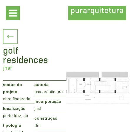
golf
residences
jhsf
status do
autoria
projeto
psa arquitetura
obra finalizada
incorporação
localização
jhsf
porto feliz, sp
construção
tipologia
rfm