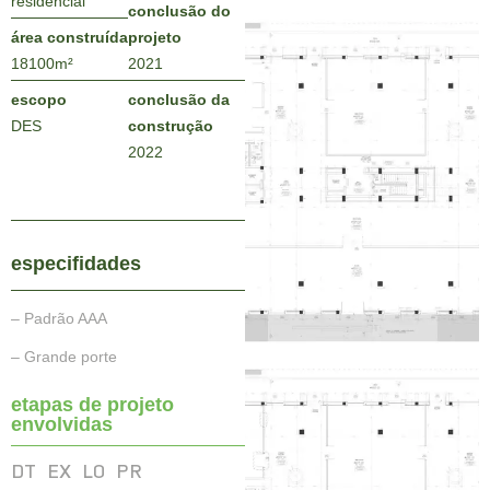
residencial
conclusão do
área construída
projeto
18100
m²
2021
escopo
conclusão da
DES
construção
2022
especifidades
– Padrão AAA
– Grande porte
etapas de projeto
envolvidas
DT
EX
LO
PR