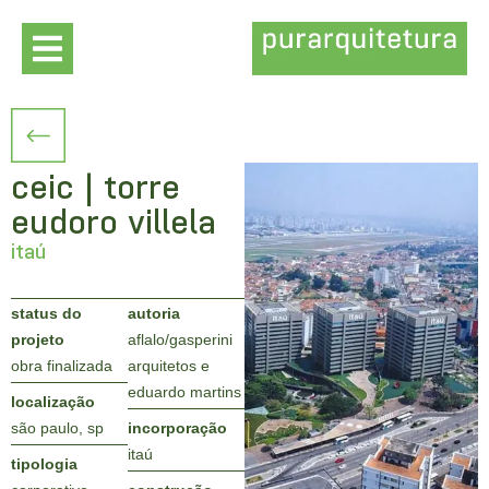
ceic | torre
eudoro villela
itaú
status do
autoria
projeto
aflalo/gasperini
obra finalizada
arquitetos e
eduardo martins
localização
são paulo, sp
incorporação
itaú
tipologia