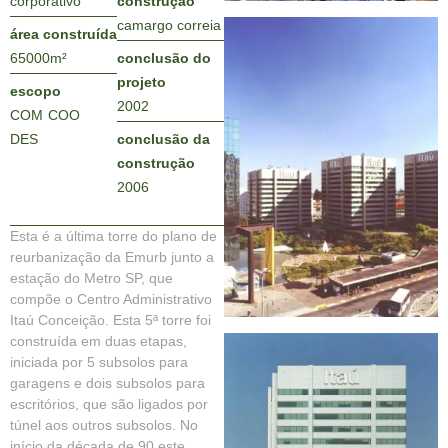
corporativo
construção
camargo correia
área construída
65000
m²
conclusão do
projeto
escopo
2002
COM
COO
DES
conclusão da
construção
2006
Esta é a última torre do plano de
reurbanização da Emurb junto a
estação do Metro SP, que
compõe o Centro Administrativo
Itaú Conceição. Esta 5ª torre foi
construída em duas etapas,
iniciada por 5 subsolos para
garagens e dois subsolos para
escritórios, que são ligados por
túnel aos outros subsolos. No
início da década de 90 este