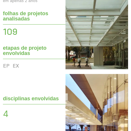
em apenas 2 anos
folhas de projetos
analisadas
109
etapas de projeto
envolvidas
EP
EX
disciplinas envolvidas
4