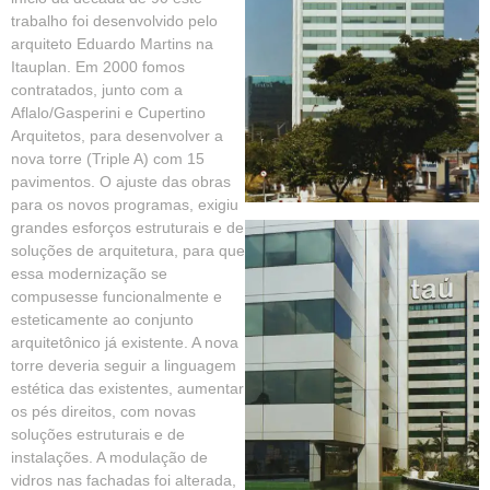
trabalho foi desenvolvido pelo
arquiteto Eduardo Martins na
Itauplan. Em 2000 fomos
contratados, junto com a
Aflalo/Gasperini e Cupertino
Arquitetos, para desenvolver a
nova torre (Triple A) com 15
pavimentos. O ajuste das obras
para os novos programas, exigiu
grandes esforços estruturais e de
soluções de arquitetura, para que
essa modernização se
compusesse funcionalmente e
esteticamente ao conjunto
arquitetônico já existente. A nova
torre deveria seguir a linguagem
estética das existentes, aumentar
os pés direitos, com novas
soluções estruturais e de
instalações. A modulação de
vidros nas fachadas foi alterada,