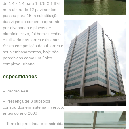
de 1,4 x 1,4 para 1,875 X 1,875
m, a altura de 12 pavimentos
passou para 15, a substituição
das vigas de concreto aparente
por alvenarias e placas de
alumínio cinza, foi bem-sucedida
e utilizada nas torres existentes.
Assim composição das 4 torres e
seus embasamentos, hoje são
percebidos como um único
complexo urbano.
especifidades
– Padrão AAA
– Presença de 8 subsolos
construídos em sistema invertido,
antes do ano 2000
– Torre foi projetada e construída